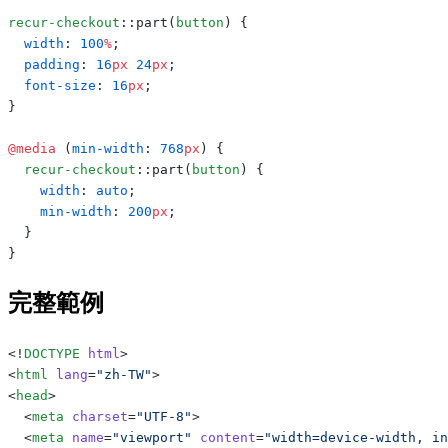
recur-checkout
::part(
button
) {
  width
: 
100
%
;
  padding
: 
16
px
 24
px
;
  font-size
: 
16
px
;
}
@media
 (
min-width
: 
768
px
) {
  recur-checkout
::part(
button
) {
    width
: 
auto
;
    min-width
: 
200
px
;
  }
}
完整範例
<!
DOCTYPE
 html
>
<
html
 lang
=
"zh-TW"
>
<
head
>
  <
meta
 charset
=
"UTF-8"
>
  <
meta
 name
=
"viewport"
 content
=
"width=device-width, in