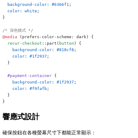
  background-color
: 
#6366f1
;
  color
: 
white
;
}
/* 深色模式 */
@media
 (prefers-color-scheme: dark) {
  recur-checkout
::part(
button
) {
    background-color
: 
#818cf8
;
    color
: 
#1f2937
;
  }
  #payment-container
 {
    background-color
: 
#1f2937
;
    color
: 
#f9fafb
;
  }
}
響應式設計
確保按鈕在各種螢幕尺寸下都能正常顯示：