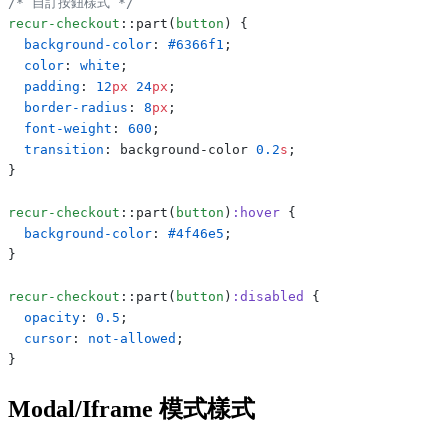
/* 自訂按鈕樣式 */
recur-checkout
::part(
button
) {
  background-color
: 
#6366f1
;
  color
: 
white
;
  padding
: 
12
px
 24
px
;
  border-radius
: 
8
px
;
  font-weight
: 
600
;
  transition
: background-color 
0.2
s
;
}
recur-checkout
::part(
button
)
:hover
 {
  background-color
: 
#4f46e5
;
}
recur-checkout
::part(
button
)
:disabled
 {
  opacity
: 
0.5
;
  cursor
: 
not-allowed
;
}
Modal/Iframe 模式樣式