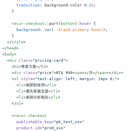
      transition
: background-color 
0.2
s
;
    }
    recur-checkout
::part(
button
)
:hover
 {
      background
: 
var
(
--brand-primary-hover
);
    }
  </
style
>
</
head
>
<
body
>
  <
div
 class
=
"pricing-card"
>
    <
h2
>專業方案</
h2
>
    <
div
 class
=
"price"
>NT$ 999<
span
>/月</
span
></
div
>
    <
ul
 style
=
"text-align: left; margin: 24px 0;"
>
      <
li
>無限制使用</
li
>
      <
li
>優先客服支援</
li
>
      <
li
>進階分析報告</
li
>
    </
ul
>
    <
recur-checkout
      publishable-key
=
"pk_test_xxx"
      product-id
=
"prod_xxx"