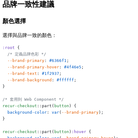
品牌一致性建議
顏色選擇
選擇與品牌一致的顏色：
:root
 {
  /* 定義品牌色彩 */
  --brand-primary
: 
#6366f1
;
  --brand-primary-hover
: 
#4f46e5
;
  --brand-text
: 
#1f2937
;
  --brand-background
: 
#ffffff
;
}
/* 套用到 Web Component */
recur-checkout
::part(
button
) {
  background-color
: 
var
(
--brand-primary
);
}
recur-checkout
::part(
button
)
:hover
 {