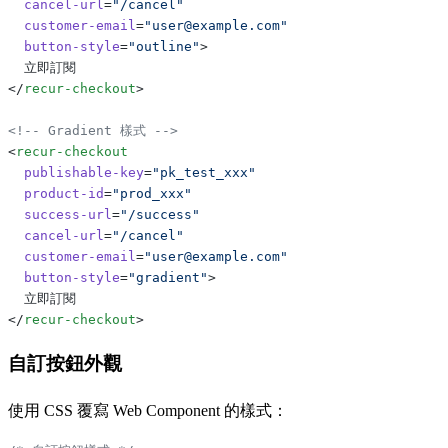
  cancel-url
=
"/cancel"
  customer-email
=
"user@example.com"
  button-style
=
"outline"
>
  立即訂閱
</
recur-checkout
>
<!-- Gradient 樣式 -->
<
recur-checkout
  publishable-key
=
"pk_test_xxx"
  product-id
=
"prod_xxx"
  success-url
=
"/success"
  cancel-url
=
"/cancel"
  customer-email
=
"user@example.com"
  button-style
=
"gradient"
>
  立即訂閱
</
recur-checkout
>
自訂按鈕外觀
使用 CSS 覆寫 Web Component 的樣式：