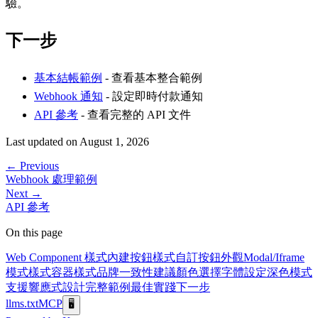
驗。
下一步
基本結帳範例
- 查看基本整合範例
Webhook 通知
- 設定即時付款通知
API 參考
- 查看完整的 API 文件
Last updated on
August 1, 2026
←
Previous
Webhook 處理範例
Next
→
API 參考
On this page
Web Component 樣式
內建按鈕樣式
自訂按鈕外觀
Modal/Iframe
模式樣式
容器樣式
品牌一致性建議
顏色選擇
字體設定
深色模式
支援
響應式設計
完整範例
最佳實踐
下一步
llms.txt
MCP
🖥