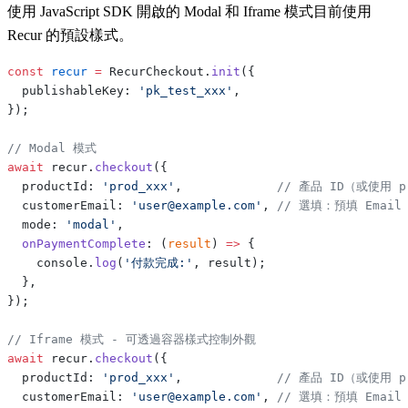
使用 JavaScript SDK 開啟的 Modal 和 Iframe 模式目前使用
Recur 的預設樣式。
const
 recur
 =
 RecurCheckout.
init
({
  publishableKey: 
'pk_test_xxx'
,
});
// Modal 模式
await
 recur.
checkout
({
  productId: 
'prod_xxx'
,             
// 產品 ID（或使用 pr
  customerEmail: 
'user@example.com'
, 
// 選填：預填 Email
  mode: 
'modal'
,
  onPaymentComplete
: (
result
) 
=>
 {
    console.
log
(
'付款完成:'
, result);
  },
});
// Iframe 模式 - 可透過容器樣式控制外觀
await
 recur.
checkout
({
  productId: 
'prod_xxx'
,             
// 產品 ID（或使用 pr
  customerEmail: 
'user@example.com'
, 
// 選填：預填 Email