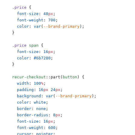
    .price
 {
      font-size
: 
48
px
;
      font-weight
: 
700
;
      color
: 
var
(
--brand-primary
);
    }
    .price
 span
 {
      font-size
: 
16
px
;
      color
: 
#6b7280
;
    }
    recur-checkout
::part(
button
) {
      width
: 
100
%
;
      padding
: 
16
px
 24
px
;
      background
: 
var
(
--brand-primary
);
      color
: 
white
;
      border
: 
none
;
      border-radius
: 
8
px
;
      font-size
: 
16
px
;
      font-weight
: 
600
;
      cursor
: 
pointer
;