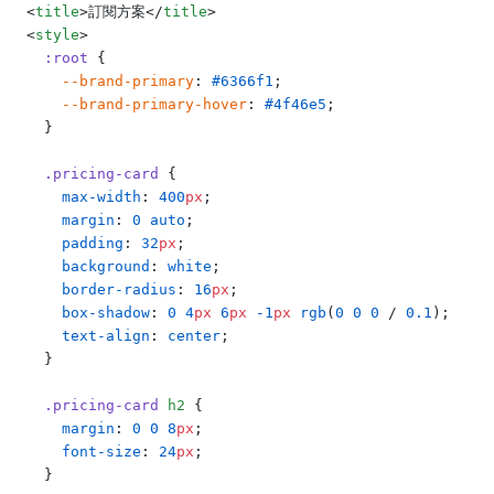
  <
title
>訂閱方案</
title
>
  <
style
>
    :root
 {
      --brand-primary
: 
#6366f1
;
      --brand-primary-hover
: 
#4f46e5
;
    }
    .pricing-card
 {
      max-width
: 
400
px
;
      margin
: 
0
 auto
;
      padding
: 
32
px
;
      background
: 
white
;
      border-radius
: 
16
px
;
      box-shadow
: 
0
 4
px
 6
px
 -1
px
 rgb
(
0
 0
 0
 / 
0.1
);
      text-align
: 
center
;
    }
    .pricing-card
 h2
 {
      margin
: 
0
 0
 8
px
;
      font-size
: 
24
px
;
    }