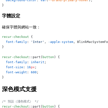
  background-color
: 
var
(
--brand-primary-hover
);
}
字體設定
確保字體與網站一致：
recur-checkout
 {
  font-family
: 
'Inter'
, 
-apple-system
, BlinkMacSystemFo
}
recur-checkout
::part(
button
) {
  font-family
: 
inherit
;
  font-size
: 
16
px
;
  font-weight
: 
600
;
}
深色模式支援
/* 預設（淺色模式） */
recur-checkout
::part(
button
) {