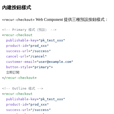
內建按鈕樣式
Web Component 提供三種預設按鈕樣式：
<recur-checkout>
<!-- Primary 樣式（預設） -->
<
recur-checkout
  publishable-key
=
"pk_test_xxx"
  product-id
=
"prod_xxx"
  success-url
=
"/success"
  cancel-url
=
"/cancel"
  customer-email
=
"user@example.com"
  button-style
=
"primary"
>
  立即訂閱
</
recur-checkout
>
<!-- Outline 樣式 -->
<
recur-checkout
  publishable-key
=
"pk_test_xxx"
  product-id
=
"prod_xxx"
  success-url
=
"/success"