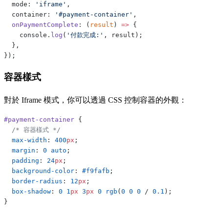
  mode: 
'iframe'
,
  container: 
'#payment-container'
,
  onPaymentComplete
: (
result
) 
=>
 {
    console.
log
(
'付款完成:'
, result);
  },
});
容器樣式
對於 Iframe 模式，你可以透過 CSS 控制容器的外觀：
#payment-container
 {
  /* 容器樣式 */
  max-width
: 
400
px
;
  margin
: 
0
 auto
;
  padding
: 
24
px
;
  background-color
: 
#f9fafb
;
  border-radius
: 
12
px
;
  box-shadow
: 
0
 1
px
 3
px
 0
 rgb
(
0
 0
 0
 / 
0.1
);
}